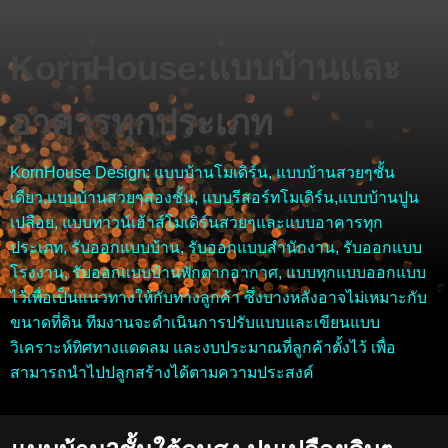
KornHouse:แบบบ้านและ
อาคารทุกประเภท
KornHouse Design: แบบบ้านโมเดิร์น, แบบบ้านสวยๆชั้น
เดียว,แบบบ้านสวยๆสองชั้น, แบบรีสอร์ทโมเดิร์น,แบบบ้านปูน
เปลือย, แบบทาวน์เฮ้าส์โมเดิร์นสวยๆและแบบอาคารทุก
ประเภท, รับออกแบบบ้าน, รับออกแบบสำนักงาน, รับออกแบบ
โรงงาน, รับออกแบบบ้านพักตากอากาศ, แบบทุกแบบออกแบบ
ไว้เพื่อเป็นแนวทางให้กับทางลูกค้า ซึ่งบางหลังอาจไม่เหมาะกับ
ขนาดที่ดิน ทีมงานจะดำเนินการปรับแบบและเขียนแบบ
วิเคราะห์ทิศทางแดดลม และงบประมาณที่ลูกค้าตั้งไว้ เพื่อ
สามารถนำไปปลูกสร้างได้ตามความประสงค์