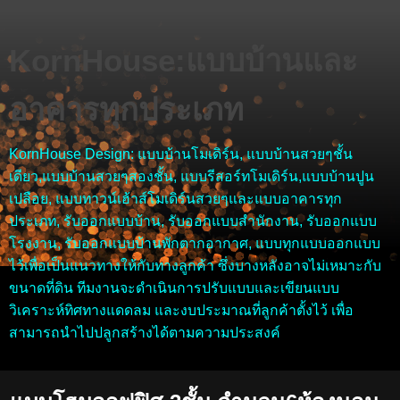
KornHouse:แบบบ้านและ
อาคารทุกประเภท
KornHouse Design: แบบบ้านโมเดิร์น, แบบบ้านสวยๆชั้น
เดียว,แบบบ้านสวยๆสองชั้น, แบบรีสอร์ทโมเดิร์น,แบบบ้านปูน
เปลือย, แบบทาวน์เฮ้าส์โมเดิร์นสวยๆและแบบอาคารทุก
ประเภท, รับออกแบบบ้าน, รับออกแบบสำนักงาน, รับออกแบบ
โรงงาน, รับออกแบบบ้านพักตากอากาศ, แบบทุกแบบออกแบบ
ไว้เพื่อเป็นแนวทางให้กับทางลูกค้า ซึ่งบางหลังอาจไม่เหมาะกับ
ขนาดที่ดิน ทีมงานจะดำเนินการปรับแบบและเขียนแบบ
วิเคราะห์ทิศทางแดดลม และงบประมาณที่ลูกค้าตั้งไว้ เพื่อ
สามารถนำไปปลูกสร้างได้ตามความประสงค์