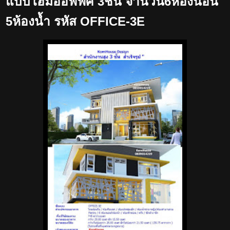
แบบโฮมออฟฟิศ 3ชั้น จำนวน6ห้องนอน
5ห้องน้ำ รหัส OFFICE-3E