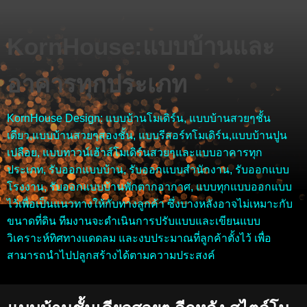
KornHouse:แบบบ้านและ
อาคารทุกประเภท
KornHouse Design: แบบบ้านโมเดิร์น, แบบบ้านสวยๆชั้น
เดียว,แบบบ้านสวยๆสองชั้น, แบบรีสอร์ทโมเดิร์น,แบบบ้านปูน
เปลือย, แบบทาวน์เฮ้าส์โมเดิร์นสวยๆและแบบอาคารทุก
ประเภท, รับออกแบบบ้าน, รับออกแบบสำนักงาน, รับออกแบบ
โรงงาน, รับออกแบบบ้านพักตากอากาศ, แบบทุกแบบออกแบบ
ไว้เพื่อเป็นแนวทางให้กับทางลูกค้า ซึ่งบางหลังอาจไม่เหมาะกับ
ขนาดที่ดิน ทีมงานจะดำเนินการปรับแบบและเขียนแบบ
วิเคราะห์ทิศทางแดดลม และงบประมาณที่ลูกค้าตั้งไว้ เพื่อ
สามารถนำไปปลูกสร้างได้ตามความประสงค์