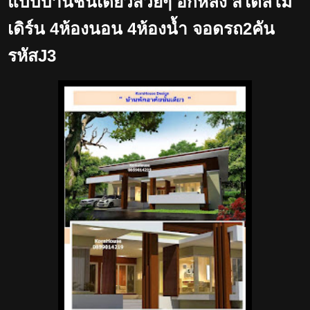
แบบบ้านชั้นเดียวสวยๆ อีกหลัง สไตล์โม
เดิร์น 4ห้องนอน 4ห้องน้ำ จอดรถ2คัน
รหัสJ3