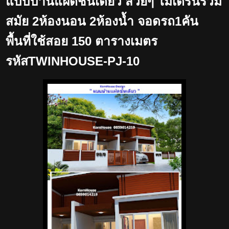
แบบบ้านแฝดชั้นเดียว สวยๆ โมเดิร์นร่วม
สมัย 2ห้องนอน 2ห้องน้ำ จอดรถ1คัน
พื้นที่ใช้สอย 150 ตารางเมตร
รหัสTWINHOUSE-PJ-10