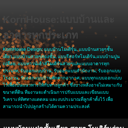
KornHouse:แบบบ้านและ
อาคารทุกประเภท
KornHouse Design: แบบบ้านโมเดิร์น, แบบบ้านสวยๆชั้น
เดียว,แบบบ้านสวยๆสองชั้น, แบบรีสอร์ทโมเดิร์น,แบบบ้านปูน
เปลือย, แบบทาวน์เฮ้าส์โมเดิร์นสวยๆและแบบอาคารทุก
ประเภท, รับออกแบบบ้าน, รับออกแบบสำนักงาน, รับออกแบบ
โรงงาน, รับออกแบบบ้านพักตากอากาศ, แบบทุกแบบออกแบบ
ไว้เพื่อเป็นแนวทางให้กับทางลูกค้า ซึ่งบางหลังอาจไม่เหมาะกับ
ขนาดที่ดิน ทีมงานจะดำเนินการปรับแบบและเขียนแบบ
วิเคราะห์ทิศทางแดดลม และงบประมาณที่ลูกค้าตั้งไว้ เพื่อ
สามารถนำไปปลูกสร้างได้ตามความประสงค์