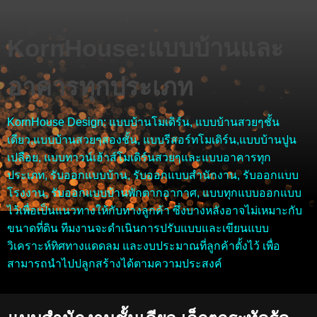
KornHouse:แบบบ้านและ
อาคารทุกประเภท
KornHouse Design: แบบบ้านโมเดิร์น, แบบบ้านสวยๆชั้น
เดียว,แบบบ้านสวยๆสองชั้น, แบบรีสอร์ทโมเดิร์น,แบบบ้านปูน
เปลือย, แบบทาวน์เฮ้าส์โมเดิร์นสวยๆและแบบอาคารทุก
ประเภท, รับออกแบบบ้าน, รับออกแบบสำนักงาน, รับออกแบบ
โรงงาน, รับออกแบบบ้านพักตากอากาศ, แบบทุกแบบออกแบบ
ไว้เพื่อเป็นแนวทางให้กับทางลูกค้า ซึ่งบางหลังอาจไม่เหมาะกับ
ขนาดที่ดิน ทีมงานจะดำเนินการปรับแบบและเขียนแบบ
วิเคราะห์ทิศทางแดดลม และงบประมาณที่ลูกค้าตั้งไว้ เพื่อ
สามารถนำไปปลูกสร้างได้ตามความประสงค์