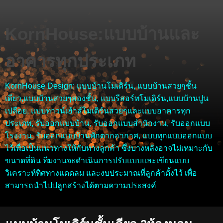
KornHouse:แบบบ้านและ
อาคารทุกประเภท
KornHouse Design: แบบบ้านโมเดิร์น, แบบบ้านสวยๆชั้น
เดียว,แบบบ้านสวยๆสองชั้น, แบบรีสอร์ทโมเดิร์น,แบบบ้านปูน
เปลือย, แบบทาวน์เฮ้าส์โมเดิร์นสวยๆและแบบอาคารทุก
ประเภท, รับออกแบบบ้าน, รับออกแบบสำนักงาน, รับออกแบบ
โรงงาน, รับออกแบบบ้านพักตากอากาศ, แบบทุกแบบออกแบบ
ไว้เพื่อเป็นแนวทางให้กับทางลูกค้า ซึ่งบางหลังอาจไม่เหมาะกับ
ขนาดที่ดิน ทีมงานจะดำเนินการปรับแบบและเขียนแบบ
วิเคราะห์ทิศทางแดดลม และงบประมาณที่ลูกค้าตั้งไว้ เพื่อ
สามารถนำไปปลูกสร้างได้ตามความประสงค์