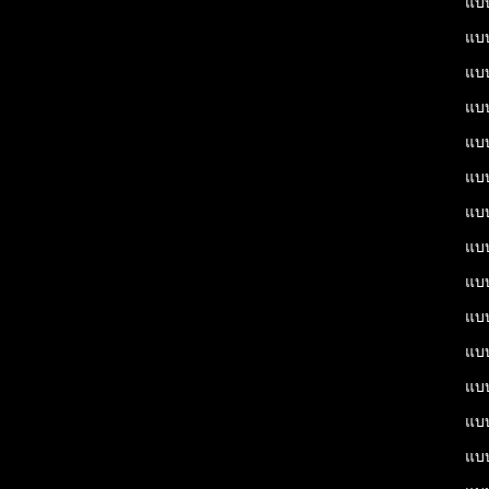
แบบ
แบบ
แบ
แบบ
แบบ
แบบ
แบบ
แบบ
แบบ
แบบ
แบบ
แบ
แบ
แบบ