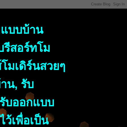
 แบบบ้าน
บรีสอร์ทโม
์โมเดิร์นสวยๆ
น, รับ
 รับออกแบบ
เพื่อเป็น