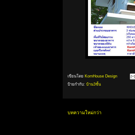
เขียนโดย
KornHouse Design
ป้ายกำกับ:
บ้าน3ชั้น
บทความใหม่กว่า