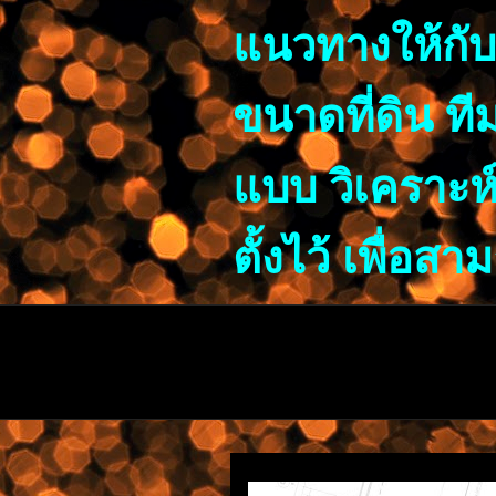
แนวทางให้กับ
ขนาดที่ดิน ท
แบบ วิเคราะห
ตั้งไว้ เพื่