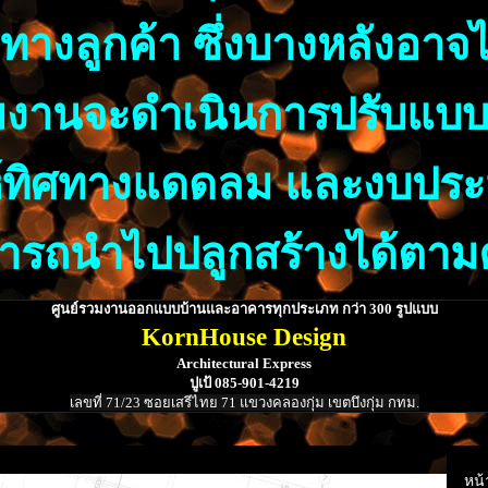
ทางลูกค้า ซึ่งบางหลังอาจ
ีมงานจะดำเนินการปรับแบ
์ทิศทางแดดลม และงบประม
อสามารถนำไปปลูกสร้างได้ต
ศูนย์รวมงานออกแบบบ้านและอาคารทุกประเภท
กว่า 300 รูปแบบ
KornHouse Design
Architectural Express
ปูเป้ 085-901-4219
เลขที่ 71/23 ซอยเสรีไทย 71 แขวงคลองกุ่ม เขตบึงกุ่ม กทม.
หน