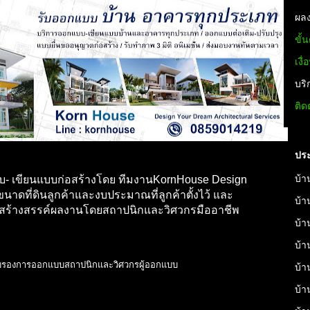
ผล
ขั
เงื
บริ
ติด
ปร
บ้า
บบ- เขียนแบบก่อสร้างโดย ทีมงานKornHouse Design
ขนาดที่ดินลูกค้าและงบประมาณที่ลูกค้าตั้งไว้ และ
บ้า
สร้างสรรค์ผลงานโดยสถาปนิกและวิศวกรมืออาชีพ
บ้า
บ้า
็นรับรองการออกแบบสถาปนิกและวิศวกรผู้ออกแบบ
บ้
บ้า