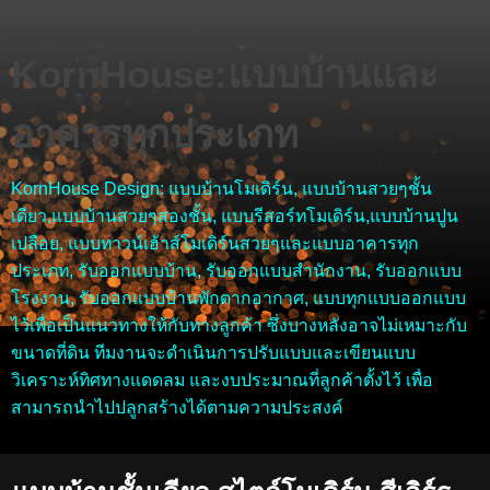
KornHouse:แบบบ้านและ
อาคารทุกประเภท
KornHouse Design: แบบบ้านโมเดิร์น, แบบบ้านสวยๆชั้น
เดียว,แบบบ้านสวยๆสองชั้น, แบบรีสอร์ทโมเดิร์น,แบบบ้านปูน
เปลือย, แบบทาวน์เฮ้าส์โมเดิร์นสวยๆและแบบอาคารทุก
ประเภท, รับออกแบบบ้าน, รับออกแบบสำนักงาน, รับออกแบบ
โรงงาน, รับออกแบบบ้านพักตากอากาศ, แบบทุกแบบออกแบบ
ไว้เพื่อเป็นแนวทางให้กับทางลูกค้า ซึ่งบางหลังอาจไม่เหมาะกับ
ขนาดที่ดิน ทีมงานจะดำเนินการปรับแบบและเขียนแบบ
วิเคราะห์ทิศทางแดดลม และงบประมาณที่ลูกค้าตั้งไว้ เพื่อ
สามารถนำไปปลูกสร้างได้ตามความประสงค์