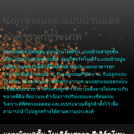
KornHouse:แบบบ้านและ
อาคารทุกประเภท
KornHouse Design: แบบบ้านโมเดิร์น, แบบบ้านสวยๆชั้น
เดียว,แบบบ้านสวยๆสองชั้น, แบบรีสอร์ทโมเดิร์น,แบบบ้านปูน
เปลือย, แบบทาวน์เฮ้าส์โมเดิร์นสวยๆและแบบอาคารทุก
ประเภท, รับออกแบบบ้าน, รับออกแบบสำนักงาน, รับออกแบบ
โรงงาน, รับออกแบบบ้านพักตากอากาศ, แบบทุกแบบออกแบบ
ไว้เพื่อเป็นแนวทางให้กับทางลูกค้า ซึ่งบางหลังอาจไม่เหมาะกับ
ขนาดที่ดิน ทีมงานจะดำเนินการปรับแบบและเขียนแบบ
วิเคราะห์ทิศทางแดดลม และงบประมาณที่ลูกค้าตั้งไว้ เพื่อ
สามารถนำไปปลูกสร้างได้ตามความประสงค์