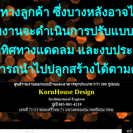
ทางลูกค้า ซึ่งบางหลังอาจ
ีมงานจะดำเนินการปรับแบ
์ทิศทางแดดลม และงบประม
อสามารถนำไปปลูกสร้างได้ต
ศูนย์รวมงานออกแบบบ้านและอาคารทุกประเภท
กว่า 300 รูปแบบ
KornHouse Design
Architectural Express
ปูเป้ 085-901-4219
เลขที่ 71/23 ซอยเสรีไทย 71 แขวงคลองกุ่ม เขตบึงกุ่ม กทม.
หน