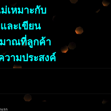
ไม่เหมาะกับ
บและเขียน
าณที่ลูกค้า
ามความประสงค์
้าแรก