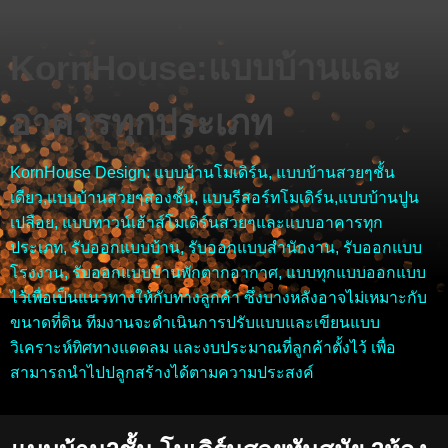
KornHouse:แบบบ้านและ
อาคารทุกประเภท
KornHouse Design: แบบบ้านโมเดิร์น, แบบบ้านสวยๆชั้น
เดียว,แบบบ้านสวยๆสองชั้น, แบบรีสอร์ทโมเดิร์น,แบบบ้านปูน
เปลือย, แบบทาวน์เฮ้าส์โมเดิร์นสวยๆและแบบอาคารทุก
ประเภท, รับออกแบบบ้าน, รับออกแบบสำนักงาน, รับออกแบบ
โรงงาน, รับออกแบบบ้านพักตากอากาศ, แบบทุกแบบออกแบบ
ไว้เพื่อเป็นแนวทางให้กับทางลูกค้า ซึ่งบางหลังอาจไม่เหมาะกับ
ขนาดที่ดิน ทีมงานจะดำเนินการปรับแบบและเขียนแบบ
วิเคราะห์ทิศทางแดดลม และงบประมาณที่ลูกค้าตั้งไว้ เพื่อ
สามารถนำไปปลูกสร้างได้ตามความประสงค์