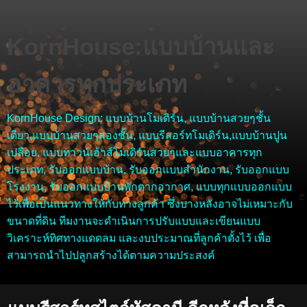
KornHouse:แบบบ้านและ
อาคารทุกประเภท
KornHouse Design: แบบบ้านโมเดิร์น, แบบบ้านสวยๆชั้น
เดียว,แบบบ้านสวยๆสองชั้น, แบบรีสอร์ทโมเดิร์น,แบบบ้านปูน
เปลือย, แบบทาวน์เฮ้าส์โมเดิร์นสวยๆและแบบอาคารทุก
ประเภท, รับออกแบบบ้าน, รับออกแบบสำนักงาน, รับออกแบบ
โรงงาน, รับออกแบบบ้านพักตากอากาศ, แบบทุกแบบออกแบบ
ไว้เพื่อเป็นแนวทางให้กับทางลูกค้า ซึ่งบางหลังอาจไม่เหมาะกับ
ขนาดที่ดิน ทีมงานจะดำเนินการปรับแบบและเขียนแบบ
วิเคราะห์ทิศทางแดดลม และงบประมาณที่ลูกค้าตั้งไว้ เพื่อ
สามารถนำไปปลูกสร้างได้ตามความประสงค์