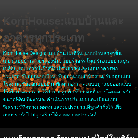
KornHouse:แบบบ้านและ
อาคารทุกประเภท
KornHouse Design: แบบบ้านโมเดิร์น, แบบบ้านสวยๆชั้น
เดียว,แบบบ้านสวยๆสองชั้น, แบบรีสอร์ทโมเดิร์น,แบบบ้านปูน
เปลือย, แบบทาวน์เฮ้าส์โมเดิร์นสวยๆและแบบอาคารทุก
ประเภท, รับออกแบบบ้าน, รับออกแบบสำนักงาน, รับออกแบบ
โรงงาน, รับออกแบบบ้านพักตากอากาศ, แบบทุกแบบออกแบบ
ไว้เพื่อเป็นแนวทางให้กับทางลูกค้า ซึ่งบางหลังอาจไม่เหมาะกับ
ขนาดที่ดิน ทีมงานจะดำเนินการปรับแบบและเขียนแบบ
วิเคราะห์ทิศทางแดดลม และงบประมาณที่ลูกค้าตั้งไว้ เพื่อ
สามารถนำไปปลูกสร้างได้ตามความประสงค์