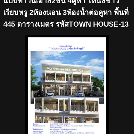
แบบทาวน์เฮ้าส์2ชั้น 4คูหา โทนสีขาว
เรียบหรู 2ห้องนอน 3ห้องน้ำต่อคูหา พื้นที่
445 ตารางเมตร รหัสTOWN HOUSE-13