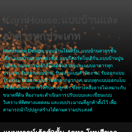
KornHouse:แบบบ้านและ
อาคารทุกประเภท
KornHouse Design: แบบบ้านโมเดิร์น, แบบบ้านสวยๆชั้น
เดียว,แบบบ้านสวยๆสองชั้น, แบบรีสอร์ทโมเดิร์น,แบบบ้านปูน
เปลือย, แบบทาวน์เฮ้าส์โมเดิร์นสวยๆและแบบอาคารทุก
ประเภท, รับออกแบบบ้าน, รับออกแบบสำนักงาน, รับออกแบบ
โรงงาน, รับออกแบบบ้านพักตากอากาศ, แบบทุกแบบออกแบบ
ไว้เพื่อเป็นแนวทางให้กับทางลูกค้า ซึ่งบางหลังอาจไม่เหมาะกับ
ขนาดที่ดิน ทีมงานจะดำเนินการปรับแบบและเขียนแบบ
วิเคราะห์ทิศทางแดดลม และงบประมาณที่ลูกค้าตั้งไว้ เพื่อ
สามารถนำไปปลูกสร้างได้ตามความประสงค์