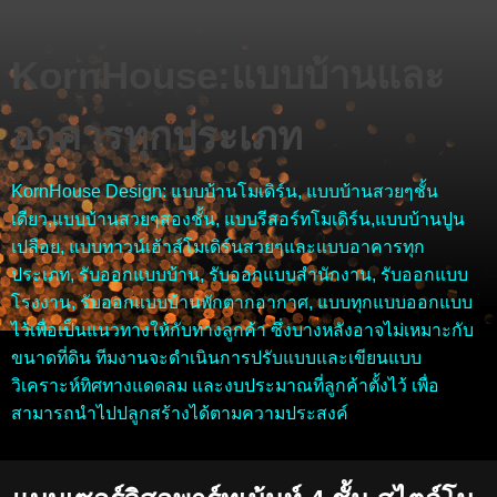
KornHouse:แบบบ้านและ
อาคารทุกประเภท
KornHouse Design: แบบบ้านโมเดิร์น, แบบบ้านสวยๆชั้น
เดียว,แบบบ้านสวยๆสองชั้น, แบบรีสอร์ทโมเดิร์น,แบบบ้านปูน
เปลือย, แบบทาวน์เฮ้าส์โมเดิร์นสวยๆและแบบอาคารทุก
ประเภท, รับออกแบบบ้าน, รับออกแบบสำนักงาน, รับออกแบบ
โรงงาน, รับออกแบบบ้านพักตากอากาศ, แบบทุกแบบออกแบบ
ไว้เพื่อเป็นแนวทางให้กับทางลูกค้า ซึ่งบางหลังอาจไม่เหมาะกับ
ขนาดที่ดิน ทีมงานจะดำเนินการปรับแบบและเขียนแบบ
วิเคราะห์ทิศทางแดดลม และงบประมาณที่ลูกค้าตั้งไว้ เพื่อ
สามารถนำไปปลูกสร้างได้ตามความประสงค์